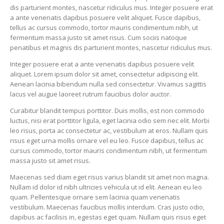
dis parturient montes, nascetur ridiculus mus. Integer posuere erat
a ante venenatis dapibus posuere velit aliquet. Fusce dapibus,
tellus ac cursus commodo, tortor mauris condimentum nibh, ut
fermentum massa justo sit amet risus. Cum sociis natoque
penatibus et magnis dis parturient montes, nascetur ridiculus mus.
Integer posuere erat a ante venenatis dapibus posuere velit
aliquet. Lorem ipsum dolor sit amet, consectetur adipiscing elit.
Aenean lacinia bibendum nulla sed consectetur. Vivamus sagittis
lacus vel augue laoreet rutrum faucibus dolor auctor.
Curabitur blandit tempus porttitor. Duis mollis, est non commodo
luctus, nisi erat porttitor ligula, eget lacinia odio sem nec elit. Morbi
leo risus, porta ac consectetur ac, vestibulum at eros. Nullam quis
risus eget urna mollis ornare vel eu leo. Fusce dapibus, tellus ac
cursus commodo, tortor mauris condimentum nibh, ut fermentum
massa justo sit amet risus.
Maecenas sed diam eget risus varius blandit sit amet non magna.
Nullam id dolor id nibh ultricies vehicula ut id elit. Aenean eu leo
quam. Pellentesque ornare sem lacinia quam venenatis
vestibulum. Maecenas faucibus mollis interdum. Cras justo odio,
dapibus ac facilisis in, egestas eget quam. Nullam quis risus eget